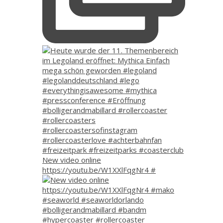
New video online
https://youtu.be/W1XXlFqgNr4 #