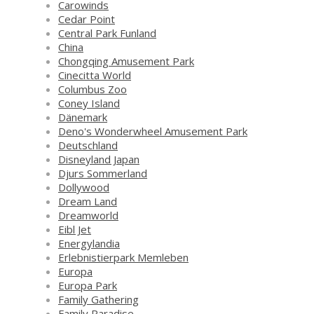
Carowinds
Cedar Point
Central Park Funland
China
Chongqing Amusement Park
Cinecitta World
Columbus Zoo
Coney Island
Dänemark
Deno's Wonderwheel Amusement Park
Deutschland
Disneyland Japan
Djurs Sommerland
Dollywood
Dream Land
Dreamworld
Eibl Jet
Energylandia
Erlebnistierpark Memleben
Europa
Europa Park
Family Gathering
Family Paradise