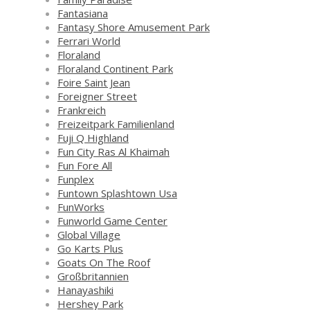
Fantasiana
Fantasy Shore Amusement Park
Ferrari World
Floraland
Floraland Continent Park
Foire Saint Jean
Foreigner Street
Frankreich
Freizeitpark Familienland
Fuji Q Highland
Fun City Ras Al Khaimah
Fun Fore All
Funplex
Funtown Splashtown Usa
FunWorks
Funworld Game Center
Global Village
Go Karts Plus
Goats On The Roof
Großbritannien
Hanayashiki
Hershey Park