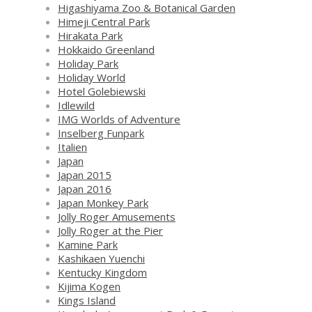
Higashiyama Zoo & Botanical Garden
Himeji Central Park
Hirakata Park
Hokkaido Greenland
Holiday Park
Holiday World
Hotel Golebiewski
Idlewild
IMG Worlds of Adventure
Inselberg Funpark
Italien
Japan
Japan 2015
Japan 2016
Japan Monkey Park
Jolly Roger Amusements
Jolly Roger at the Pier
Kamine Park
Kashikaen Yuenchi
Kentucky Kingdom
Kijima Kogen
Kings Island