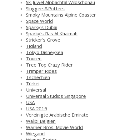
Ski Juwel Alpbachtal Wildschönau
Sluggers&Putters
Smoky Mountains Alpine Coaster
Space World
Sparky's Dubai
Sparky's Ras Al Khaimah
Stricker's Grove
Ticiland
Tokyo DisneySea
Touren
Tree Top Crazy Rider
Trimper Rides
Tschechien
Türkei
Universal
Universal Studios Singapore
USA
USA 2016
Vereinigte Arabische Emirate
Walibi Belgien
Warner Bros. Movie World
Wiegand
Wiener Prater