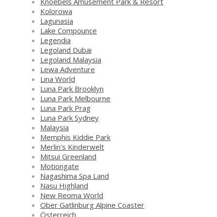
Knoebels Amusement Park & Resort
Kolorowa
Lagunasia
Lake Compounce
Legendia
Legoland Dubai
Legoland Malaysia
Lewa Adventure
Lina World
Luna Park Brooklyn
Luna Park Melbourne
Luna Park Prag
Luna Park Sydney
Malaysia
Memphis Kiddie Park
Merlin's Kinderwelt
Mitsui Greenland
Motiongate
Nagashima Spa Land
Nasu Highland
New Reoma World
Ober Gatlinburg Alpine Coaster
Österreich