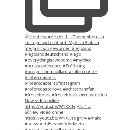
New video online
https://youtu.be/W1XXlFqgNr4 #