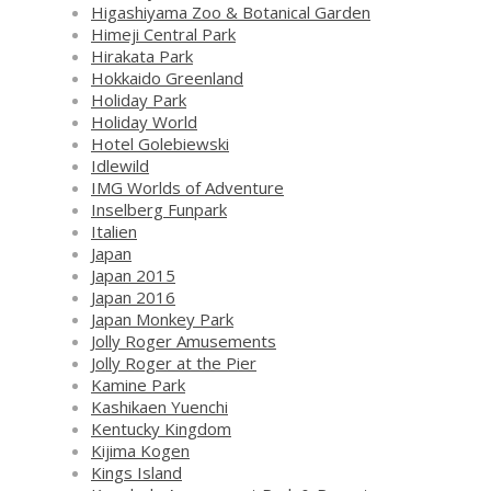
Higashiyama Zoo & Botanical Garden
Himeji Central Park
Hirakata Park
Hokkaido Greenland
Holiday Park
Holiday World
Hotel Golebiewski
Idlewild
IMG Worlds of Adventure
Inselberg Funpark
Italien
Japan
Japan 2015
Japan 2016
Japan Monkey Park
Jolly Roger Amusements
Jolly Roger at the Pier
Kamine Park
Kashikaen Yuenchi
Kentucky Kingdom
Kijima Kogen
Kings Island