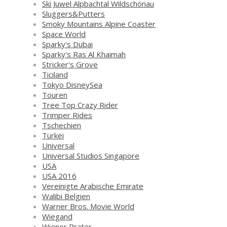
Ski Juwel Alpbachtal Wildschönau
Sluggers&Putters
Smoky Mountains Alpine Coaster
Space World
Sparky's Dubai
Sparky's Ras Al Khaimah
Stricker's Grove
Ticiland
Tokyo DisneySea
Touren
Tree Top Crazy Rider
Trimper Rides
Tschechien
Türkei
Universal
Universal Studios Singapore
USA
USA 2016
Vereinigte Arabische Emirate
Walibi Belgien
Warner Bros. Movie World
Wiegand
Wiener Prater