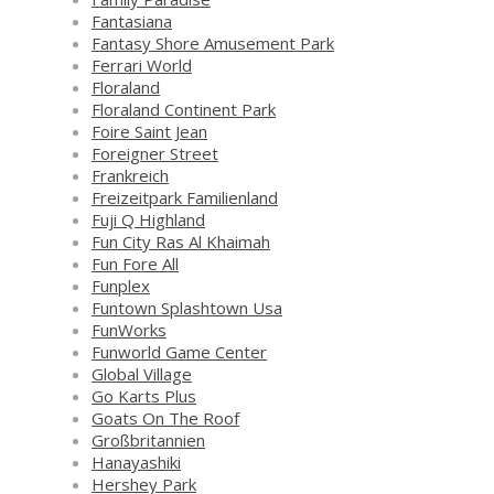
Fantasiana
Fantasy Shore Amusement Park
Ferrari World
Floraland
Floraland Continent Park
Foire Saint Jean
Foreigner Street
Frankreich
Freizeitpark Familienland
Fuji Q Highland
Fun City Ras Al Khaimah
Fun Fore All
Funplex
Funtown Splashtown Usa
FunWorks
Funworld Game Center
Global Village
Go Karts Plus
Goats On The Roof
Großbritannien
Hanayashiki
Hershey Park