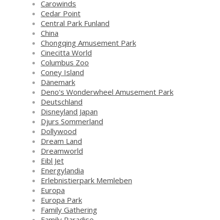
Carowinds
Cedar Point
Central Park Funland
China
Chongqing Amusement Park
Cinecitta World
Columbus Zoo
Coney Island
Dänemark
Deno's Wonderwheel Amusement Park
Deutschland
Disneyland Japan
Djurs Sommerland
Dollywood
Dream Land
Dreamworld
Eibl Jet
Energylandia
Erlebnistierpark Memleben
Europa
Europa Park
Family Gathering
Family Paradise