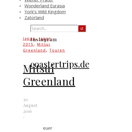
Wonderland Eurasia
York's Wild Kingdom
Zatorland
,
Japan
Japan
Instagram
,
2015
Mitsui
,
Greenland
Touren
coastertrips.de
Mitsui
Greenland
30.
August
2016
/
euer