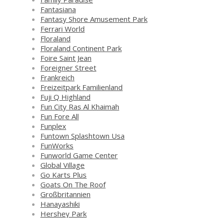
Fantasiana
Fantasy Shore Amusement Park
Ferrari World
Floraland
Floraland Continent Park
Foire Saint Jean
Foreigner Street
Frankreich
Freizeitpark Familienland
Fuji Q Highland
Fun City Ras Al Khaimah
Fun Fore All
Funplex
Funtown Splashtown Usa
FunWorks
Funworld Game Center
Global Village
Go Karts Plus
Goats On The Roof
Großbritannien
Hanayashiki
Hershey Park