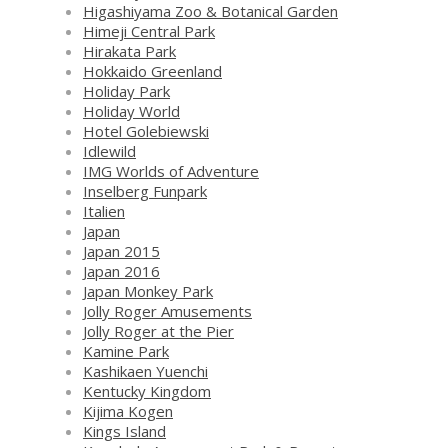
Higashiyama Zoo & Botanical Garden
Himeji Central Park
Hirakata Park
Hokkaido Greenland
Holiday Park
Holiday World
Hotel Golebiewski
Idlewild
IMG Worlds of Adventure
Inselberg Funpark
Italien
Japan
Japan 2015
Japan 2016
Japan Monkey Park
Jolly Roger Amusements
Jolly Roger at the Pier
Kamine Park
Kashikaen Yuenchi
Kentucky Kingdom
Kijima Kogen
Kings Island