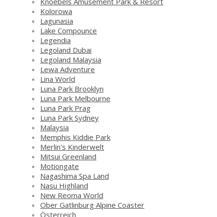
Knoebels Amusement Park & Resort
Kolorowa
Lagunasia
Lake Compounce
Legendia
Legoland Dubai
Legoland Malaysia
Lewa Adventure
Lina World
Luna Park Brooklyn
Luna Park Melbourne
Luna Park Prag
Luna Park Sydney
Malaysia
Memphis Kiddie Park
Merlin's Kinderwelt
Mitsui Greenland
Motiongate
Nagashima Spa Land
Nasu Highland
New Reoma World
Ober Gatlinburg Alpine Coaster
Österreich