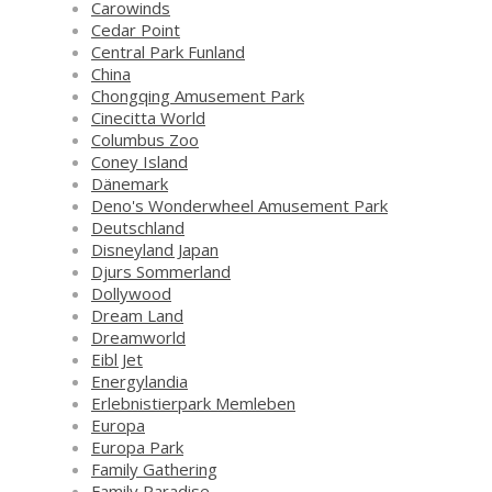
Carowinds
Cedar Point
Central Park Funland
China
Chongqing Amusement Park
Cinecitta World
Columbus Zoo
Coney Island
Dänemark
Deno's Wonderwheel Amusement Park
Deutschland
Disneyland Japan
Djurs Sommerland
Dollywood
Dream Land
Dreamworld
Eibl Jet
Energylandia
Erlebnistierpark Memleben
Europa
Europa Park
Family Gathering
Family Paradise