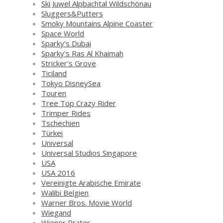
Ski Juwel Alpbachtal Wildschönau
Sluggers&Putters
Smoky Mountains Alpine Coaster
Space World
Sparky's Dubai
Sparky's Ras Al Khaimah
Stricker's Grove
Ticiland
Tokyo DisneySea
Touren
Tree Top Crazy Rider
Trimper Rides
Tschechien
Türkei
Universal
Universal Studios Singapore
USA
USA 2016
Vereinigte Arabische Emirate
Walibi Belgien
Warner Bros. Movie World
Wiegand
Wiener Prater